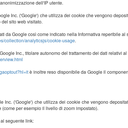
'anonimizzazione dell'IP utente.
 Google Inc. ('Google') che utilizza dei cookie che vengono deposit
 del sito web visitato.
ti da Google così come indicato nella Informativa reperibile al 
s/collection/analyticsjs/cookie-usage
.
oogle Inc., titolare autonomo del trattamento dei dati relativi al 
verview.html
gaoptout?hl=it
è inoltre reso disponibile da Google il component
gle Inc. ('Google') che utilizza dei cookie che vengono deposita
e (come per esempio il livello di zoom impostato).
i al seguente link: