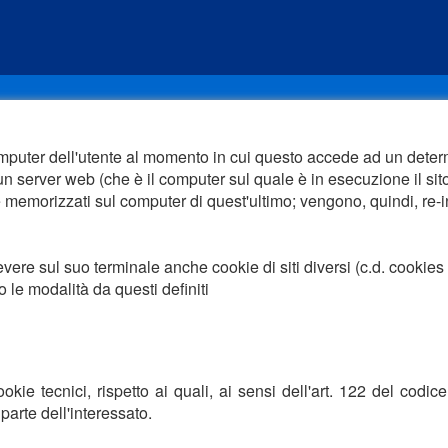
 computer dell'utente al momento in cui questo accede ad un dete
un server web (che è il computer sul quale è in esecuzione il sito
 memorizzati sul computer di quest'ultimo; vengono, quindi, re-in
ere sul suo terminale anche cookie di siti diversi (c.d. cookies di
do le modalità da questi definiti
cookie tecnici, rispetto ai quali, ai sensi dell'art. 122 del co
arte dell'interessato.